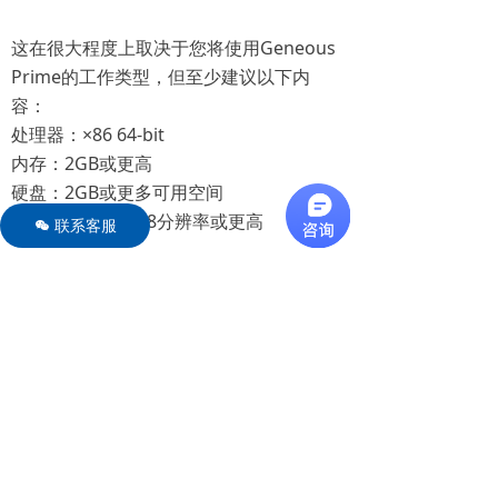
这在很大程度上取决于您将使用Geneous
Prime的工作类型，但至少建议以下内
容：
处理器：×86 64-bit
内存：2GB或更高
硬盘：2GB或更多可用空间
Video：1024×768分辨率或更高
联系客服
너
Geneious的解决方案
广泛的解决方案在小型生物技术初创企
业，大型制药组织，学术团体以及介于两
者之间的人都使用Geneious序列数据管
理，鼓励一致性和协作性并加上分析速
度。
生物制药药物发现