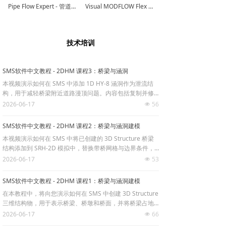
Pipe Flow Expert - 管道流体分析软件
Visual MODFLOW Flex - 地下水建模软件
技术培训
SMS软件中文教程 - 2DHM 课程3：桥梁与涵洞
本视频演示如何在 SMS 中添加 1D HY-8 涵洞作为泄流结
构，用于减轻桥梁附近道路漫顶问题。内容包括复制并修
改边界条件覆盖层、设置 Culvert HY-8、选择涵洞方案、
2026-06-17
56
넶
配置模型控制参数、运行 SRH-2D 模拟，并查看涵洞流量
及上下游水面高程结果。
SMS软件中文教程 - 2DHM 课程2：桥梁与涵洞建模
本视频演示如何在 SMS 中将已创建的 3D Structure 桥梁
结构添加到 SRH-2D 模拟中，替换带桥网格与边界条件，
并将旧模拟结果插值到新网格作为初始水面高程。视频还
2026-06-17
53
넶
展示了运行模拟后如何查看速度、水深、水面高程、压力
流以及 3D Structure Summary 等桥梁分析结果。
SMS软件中文教程 - 2DHM 课程1：桥梁与涵洞建模
在本教程中，将向您演示如何在 SMS 中创建 3D Structure
三维结构物，用于表示桥梁、桥墩和桥面，并将桥梁占地
网格插入现有网格中，生成适用于桥墩模拟的二维网格。
2026-06-17
66
넶
适合学习 SMS、SRH-2D、桥梁水动力建模和网格修改流