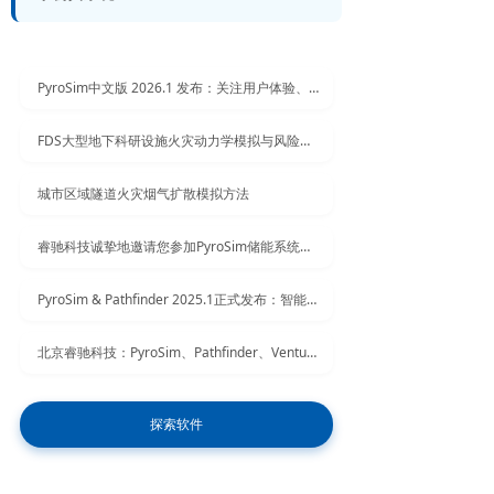
PyroSim中文版 2026.1 发布：关注用户体验、结果处理
FDS大型地下科研设施火灾动力学模拟与风险评估
城市区域隧道火灾烟气扩散模拟方法
睿驰科技诚挚地邀请您参加PyroSim储能系统仿真模拟网络研讨会
PyroSim & Pathfinder 2025.1正式发布：智能网格优化与蒙特卡洛分析新升级
北京睿驰科技：PyroSim、Pathfinder、Ventus消防软件2025年1月1日起涨价
探索软件