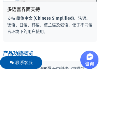
多语言界面支持
支持
简体中文 (Chinese Simplified)
、法语、
德语、日语、韩语、波兰语及俄语，便于不同语
言环境下的用户使用。
产品功能概览
联系客服
너
图形界面：
可在图形界面中创建火灾模型，减
少繁琐代码输入过程。
三维建模：
用于三维模型建立，便于创建复杂
几何体与设备设施模型。
计算域划分：
可自动和手动进行单元网格划
分，从而优化计算精度和计算效率。
火灾场景模拟：
用于火源燃烧、热释放、烟气
及其他有毒气体蔓延模拟。
物理属性编辑：
可设置建筑材料的导热性、比
热容、密度等物理参数。