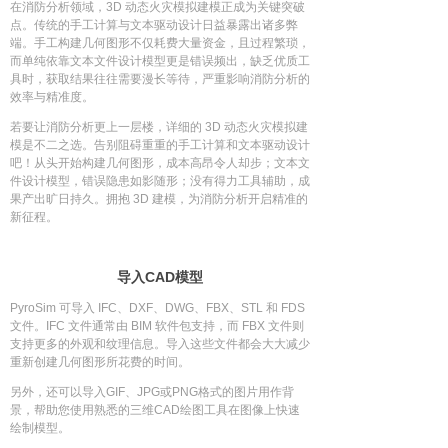
在消防分析领域，3D 动态火灾模拟建模正成为关键突破
度等情况的变化，PyroSim可以模拟的
点。传统的手工计算与文本驱动设计日益暴露出诸多弊
火灾范围很广泛，从日常炉火，房间，
端。手工构建几何图形不仅耗费大量资金，且过程繁琐，
接电设备引起的火灾形式；方便快捷的
而单纯依靠文本文件设计模型更是错误频出，缺乏优质工
软件建模，并支持常见3D及2D模型格
具时，获取结果往往需要漫长等待，严重影响消防分析的
效率与精准度。
式的导入。
若要让消防分析更上一层楼，详细的 3D 动态火灾模拟建
模是不二之选。告别阻碍重重的手工计算和文本驱动设计
吧！从头开始构建几何图形，成本高昂令人却步；文本文
件设计模型，错误隐患如影随形；没有得力工具辅助，成
果产出旷日持久。拥抱 3D 建模，为消防分析开启精准的
新征程。
导入CAD模型
PyroSim 可导入 IFC、DXF、DWG、FBX、STL 和 FDS
文件。IFC 文件通常由 BIM 软件包支持，而 FBX 文件则
支持更多的外观和纹理信息。导入这些文件都会大大减少
重新创建几何图形所花费的时间。
另外，还可以导入GIF、JPG或PNG格式的图片用作背
景，帮助您使用熟悉的三维CAD绘图工具在图像上快速
绘制模型。