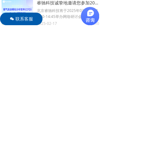
险评估等领域。
睿驰科技诚挚地邀请您参加2025年PyroSim软件的首场网络研讨会
北京睿驰科技将于2025年03月06日1
4:00-14:45举办网络研讨会，聚焦Pyr
联系客服
너
oSim风机技术。工程师将分享设定、
2025-02-17
350
넶
创建、向量探测等内容，并设问答环
节。作为独 家代理，我们提供售前咨
PyroSim 2024.2 发布 - 改进统计设备与全新结果脚本功能
询、售后技术支持及培训。扫描二维
PyroSim 2024.2 全新发布，针对 FD
码报名，欢迎随时咨询。
S 6.9.1 设计，优化统计设备功能，支
持控件引用，并引入基于 Python 的
2025-01-08
671
넶
结果脚本引擎，为用户提供更灵活的
仿真数据可视化和建模能力，同时改
睿驰科技诚邀您参加PyroSim+Pathfinder软件网络研讨会！
进云端 FDS 对话框、CAD 导入和可
2024年11月28日14:30-15:30，北京
视化设置导入功能。
睿驰科技将举办网络研讨会，聚焦火
灾与疏散数值模拟的耦合，使用Pyro
2024-11-08
434
넶
Sim + Pathfinder软件分享技术。此
次研讨会由技术工程师主讲，内容涵
睿驰科技诚邀您参加Pathfinder软件首期网络研讨会！
盖软件耦合设置及求解方法，全程免
Pathfinder是一套直观且易用的人员
费，报名只需扫描二维码。
紧急疏散评估系统。它为仿真设计和
执行提供了图形用户界面以及用于结
2024-10-22
333
넶
果分析的2D和3D可视化工具。为了
深化对人员疏散能力模拟分析软件的