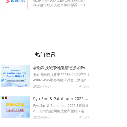
祝融FDS火灾数值模拟仿真系统是一
配置机制，确保了仿真模拟的高度准
款深度集成火灾动力学模拟器（FD
确性。
S）技术的图形用户界面（GUI）软
件，专为构建消防模拟场景设计，能
够精准预测并分析火灾中烟气的流动
轨迹、温度分布及毒气浓度变化。
热门资讯
睿驰科技诚挚地邀请您参加PyroSim储能系统仿真模拟网络研讨会
北京睿驰科技将于2025年11月27日 1
4:00-14:45举办网络研讨会，聚焦Pyr
oSim储能系统仿真模拟及2025新版
2025-11-07
300
넶
功能介绍主题，将为您介绍储能柜的
创建方法，模拟结果和2025.01新版
PyroSim & Pathfinder 2025.1正式发布：智能网格优化与蒙特卡洛分析新升级
等内容。本次研讨会免费参与，快来
PyroSim & Pathfinder 2025.1新版发
报名。
布，新增智能网格优化和蒙特卡洛分
析功能，升级火灾模拟与人员疏散仿
2025-08-07
841
넶
真精度。适用于建筑、航空、工业风