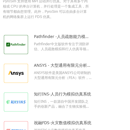
PyroSim 支持使用 MPI 启动并行仿真。对于具有多个内
核或 CPU 的单台计算机，并行处理是一个集成工具，所
有细节都由您管理。此外，PyroSim 可以在由多台计算
机的网络集群上运行 FDS 仿真。
Pathfinder -人员疏散能力模拟软件_紧急疏散逃生评估系统
Pathfinder中文版软件专注于消防评
估、人员疏散模拟和行人仿真等领
域。通过先进的计算机图形仿真技术
和游戏角色模拟算法，Pathfinder 能
够对建筑物内多群体、多场景下的个
ANSYS - 大型通用有限元分析软件
体运动进行高精度虚拟演练，帮助用
ANSYS软件是美国ANSYS公司研制的
户优化疏散路径、评估疏散效率。无
大型通用有限元分析（FEA）软件，
论是大型公共建筑、商业综合体还是
是计算机辅助工程（CAE）软件，能
工业设施，Pathfinder 都能提供直
与多数计算机辅助设计（CAD，com
观、易用的解决方案，为消防设计、
puter Aided design）软件接口，实
应急预案制定和应急管理提供科学依
知行INS-人员行为模拟仿真系统
现数据的共享和交换，如Creo, NAST
据。
知行INS，一款源自中国开发团队之
RAN, Alogor, I－DEAS, AutoCAD
手的创新产品，融合了生物实验视角
等。
的AI算法精髓，构建了一个强大而灵
活的模拟引擎。这一引擎不仅能够精
准再现老人、儿童、残障人士等各类
祝融FDS-火灾数值模拟仿真系统
人群的行为特征，还通过独立的文件