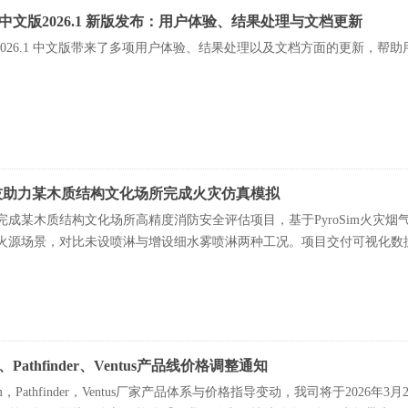
Sim中文版2026.1 新版发布：用户体验、结果处理与文档更新
Sim 2026.1 中文版带来了多项用户体验、结果处理以及文档方面的更新
。
技助力某木质结构文化场所完成火灾仿真模拟
成某木质结构文化场所高精度消防安全评估项目，基于PyroSim火灾烟气模拟
火源场景，对比未设喷淋与增设细水雾喷淋两种工况。项目交付可视化数
提供科学决策依据。
im、Pathfinder、Ventus产品线价格调整通知
Sim，Pathfinder，Ventus厂家产品体系与价格指导变动，我司将于20