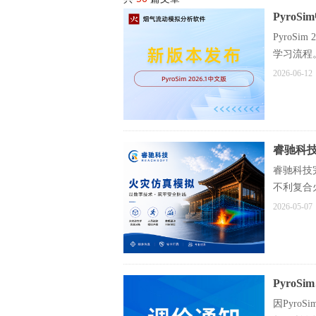
Pyro
Pyro
学习流程
2026-06-12
睿驰科
睿驰科技完
不利复合
路径优化
2026-05-07
PyroS
因Pyro