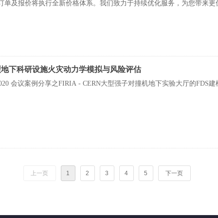
订单及报价将执行全新价格体系。我们致力于持续优化服务，为您带来更
大型地下科研设施火灾动力学模拟与风险评估
 2020 会议案例分享之FIRIA - CERN大型强子对撞机地下实验大厅的FDS建
上一页
1
2
3
4
5
下一页