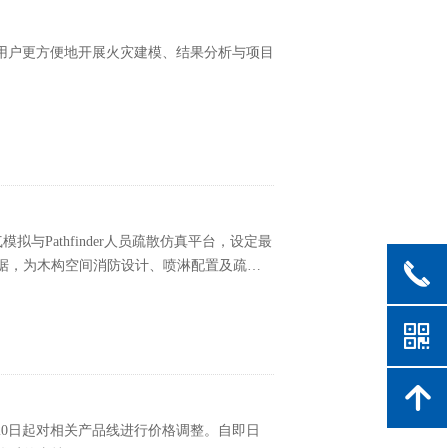
，帮助用户更方便地开展火灾建模、结果分析与项目
与Pathfinder人员疏散仿真平台，设定最
据，为木构空间消防设计、喷淋配置及疏散
끅
낃
녕
26年3月20日起对相关产品线进行价格调整。自即日