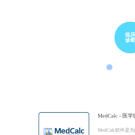
临
诊
MedCalc - 
MedCalc软