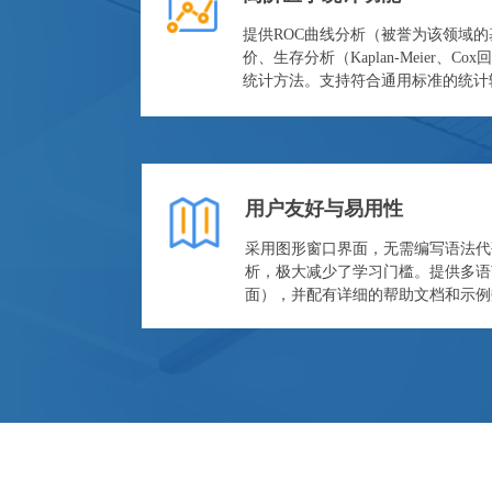
提供ROC曲线分析（被誉为该领域
价、生存分析（Kaplan-Meier、C
统计方法。支持符合通用标准的统计
用户友好与易用性
采用图形窗口界面，无需编写语法代
析，极大减少了学习门槛。提供多语
面），并配有详细的帮助文档和示例