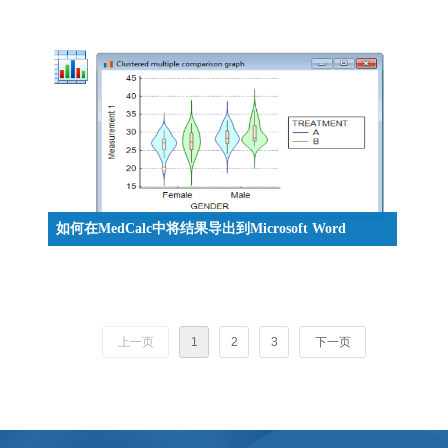
计算机上安装 MedCalc 吗？
如何在MedCalc中将结果导出到Microsoft Word
MedCalc是一款专门为生物医学设计的统计软件，可使
用电子表格用于数据输入，还可以汇入多种格式的文
件(Excel、SPSS、CSV等)。本篇文章将介绍如何在
MedCalc中将结果导出到Microsoft Word。
上一页
1
2
3
下一页