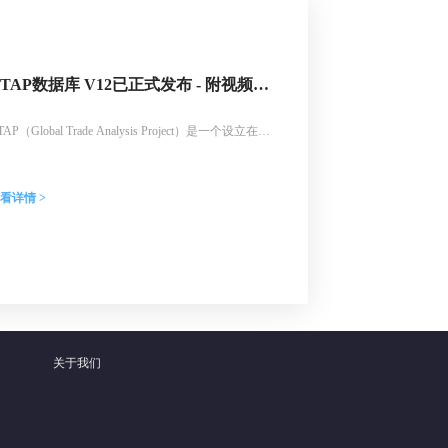
GTAP数据库 V12已正式发布 - 附视频介
绍
TAP（Global Trade Analysis Project）是一个设立在美
普渡大学农业经济系的经济研究组织。该项目成立于
992年，旨在为贸易政策分析和可计算一般均衡
CGE）建模提供数据支持。全新版GTAP V12已于
看详情 >
026年2月正式发布，欢迎联系北京睿驰科技订购正版
TAP数据库。
关于我们