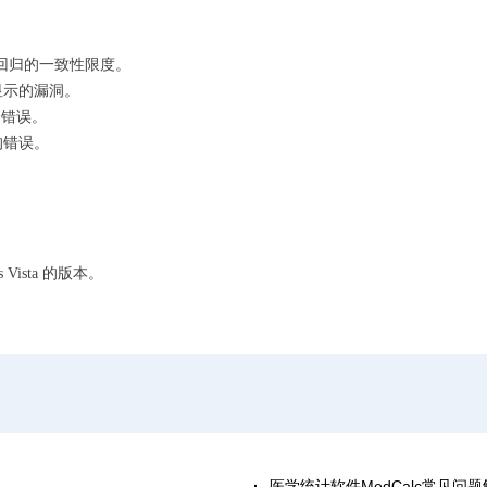
回归的一致性限度。
显示的漏洞。
个错误。
的错误。
s Vista 的版本。
医学统计软件MedCalc常见问