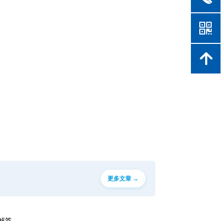
낃
녕
更多文章 →
题解答