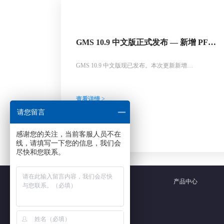
GMS 10.9 中文版正式发布 — 新增 PFAS
运移模拟与地下水能量（GWE）模块
GMS 10.9 中文版现已发布。本次更新新增
MODFLOW-USG Transport 对 PFAS 运移模拟的支持、
MODFLOW 6 地下水能量（GWE）模型、UGrid 多项
改进以及 MODFLOW 6 界面优化等功能，为地下水数
查看详情 >
值模拟与地热储能分析提供更多工具支持。
请您留言
感谢您的关注，当前客服人员不在
线，请填写一下您的信息，我们会
尽快和您联系。
产品中心