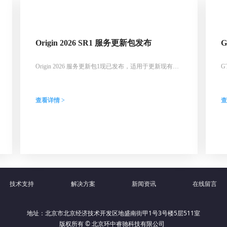
Origin 2026 SR1 服务更新包发布
Origin 2026 服务更新包1现已发布，适用于更新现有
G
Origin或OriginPro 2026 SR0安装或全新安装。本次更新
国
修正了智能填充、Excel公式、分组绘图批量操作及合并
1
图形兼容性等多处问题，并解决了部分崩溃错误。安装
（
查看详情 >
查
后版本号将升级到10.3.0.197，用户可通过“帮助：关于
2
Origin”确认更新完成。
G
技术支持
解决方案
新闻资讯
在线留言
地址：北京市北京经济技术开发区地盛南街甲1号3号楼5层511室
版权所有 © 北京环中睿驰科技有限公司