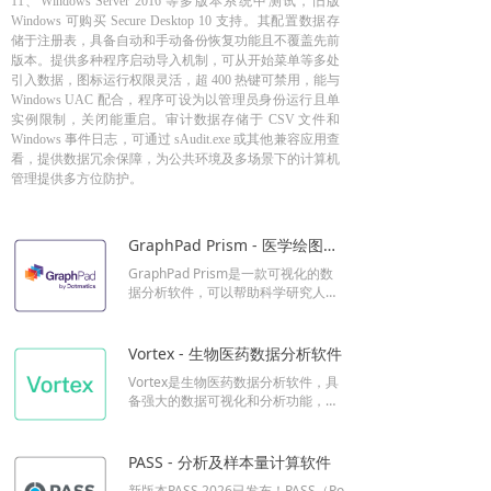
11、Windows Server 2016 等多版本系统中测试，旧版
Windows 可购买 Secure Desktop 10 支持。其配置数据存
储于注册表，具备自动和手动备份恢复功能且不覆盖先前
版本。提供多种程序启动导入机制，可从开始菜单等多处
引入数据，图标运行权限灵活，超 400 热键可禁用，能与
Windows UAC 配合，程序可设为以管理员身份运行且单
实例限制，关闭能重启。审计数据存储于 CSV 文件和
Windows 事件日志，可通过 sAudit.exe 或其他兼容应用查
看，提供数据冗余保障，为公共环境及多场景下的计算机
管理提供多方位防护。
GraphPad Prism - 医学绘图与分析软件
GraphPad Prism是一款可视化的数
据分析软件，可以帮助科学研究人员
和实验室人员进行统计学分析、绘制
高质量的统计图表、执行回归分析、
以及进行其他常用的数据分析和可视
Vortex - 生物医药数据分析软件
化任务。
Vortex是生物医药数据分析软件，具
备强大的数据可视化和分析功能，支
持复杂数据操作和统计分析，管理大
型数据集，包括数据挖掘和化学信息
学分析。软件支持多来源数据导入导
PASS - 分析及样本量计算软件
出，简化科学过程自动化和工作流程
新版本PASS 2026已发布！PASS（Po