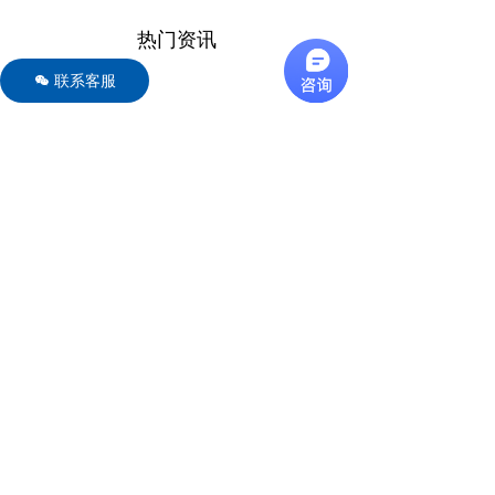
Scorpions和FRET分析设计高效和特
异性寡核苷酸。
热门资讯
联系客服
너
Secure Desktop 12：与11和10版本的对比分析
本文介绍了Secure Desktop 12与其
前两个版本（Secure Desktop 11和1
0）的主要变化和改进，特别关注对W
2024-03-20
indows注册表的配置数据存储、用户
界面的改善和对高DPI支持的增强。
Secure Desktop软件的应用领域
Secure Desktop是一个保护用户数据
和隐私的软件，它可以创建一个无危
险的工作环境，防止其他人在用户离
2023-04-05
开计算机时访问其文件和数据。
安全桌面软件Secure Desktop 11已正式发布
Secure Desktop 11是创建基于浏览
器的桌面系统。基于浏览器的桌面Se
cure Desktop 11都会提供正确的解
2020-08-13
决方案。