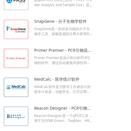
管理，提供共享工作区和模板，促进
wer Analysis and Sample Size）是
团队协作，支持多种数据类型，创建
用于效能分析和样本量估计的统计软
交互式视觉对象，直接从数据库加载
件包，是市场研究中好的效能检验的
数据。
软件。
SnapGene - 分子生物学软件
SnapGene是一款的多功能的分子生
物学工具，能够直观的注释分析和DN
A图谱，用于创建和共享的注释文
件，帮助用户清晰地为分子生物学绘
制相关图形，生物相关的用户不要错
Primer Premier - PCR引物设计软件
过！
Primer Premier是设计和分析PCR引
物的软件。通过自动避免同源性和模
板二级结构来设计高扩增效率的引
物。
MedCalc - 医学统计软件
MedCalc软件是为医学工作者设计的
医学计算器，功能齐全。它可以帮助
医生作出普通的医学计算，从而对症
下药。提供超过76种常用的规则和方
法，：病人数据、单位参数、费用计
Beacon Designer - PCR引物和探针设计软件
算等等。
Beacon Designer是一个qPCR工具，
用于为SYBR Green、TaqMan、HR
MA、LNA spiked TaqMan、MethyLi
ght TaqMan、molecular beacons、