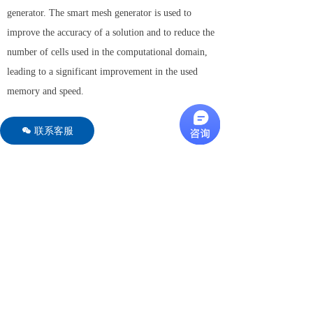
generator. The smart mesh generator is used to
improve the accuracy of a solution and to reduce the
number of cells used in the computational domain,
leading to a significant improvement in the used
memory and speed.
Features
联系客服
너
3D RF and microwave field solver for a
diverse range of applications.
Finite difference time domain solver.
At no extra cost, our software packages
include:
Choice of solvers: To ensure you have
confidence in the solution and for
independent verification, both BEM and
FEM methods are included in the same