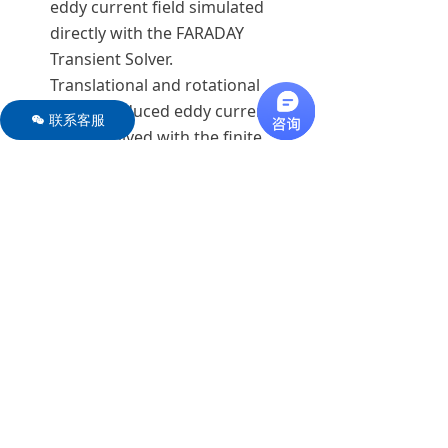
eddy current field simulated
directly with the FARADAY
Transient Solver.
Translational and rotational
motion induced eddy current field
联系客服
너
can be solved with the finite
element method as well.
Coupling to Celsius for thermal
analysis
Intuitive Coils and Windings editor
Simulation of impressed currents
and assigned voltage conditions
Transient, phasor and static
analysis modes
Periodic and symmetry features
to minimize modeling and
solution time