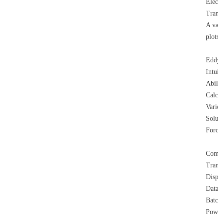
Elec
Tran
A va
plot
Edd
Intu
Abil
Calc
Vari
Solu
Forc
Comm
Tran
Disp
Data
Batc
Powe