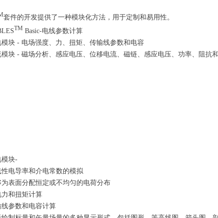
M
套件的开发提供了一种模块化方法，用于定制和易用性。
TM
BLES
Basic-电线参数计算
电模块 - 电场强度、力、扭矩、传输线参数和电容
流模块 - 磁场分析、感应电压、位移电流、磁链、感应电压、功率、阻抗
模块-
线性电导率和介电常数的模拟
够为表面分配恒定或不均匀的电荷分布
电力和扭矩计算
输线参数和电容计算
于绘制标量和矢量场量的多种显示形式，包括图形、等高线图、箭头图、