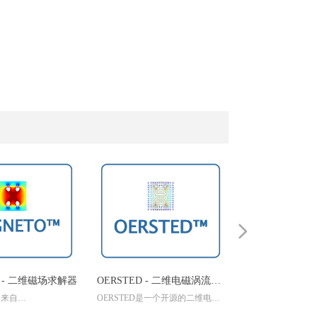
넲
 - 二维磁场求解器
OERSTED - 二维电磁涡流求
INDUCTO 2D 
来自
OERSTED是一个开源的二维电磁
INDUCTO 2D是由Ma
解器
求解器
ineering Software的集
涡流求解器，它是用C++编写的，
开发的软件包，用于