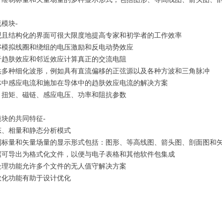
模块-
观且结构化的界面可很大限度地提高专家和初学者的工作效率
够模拟线圈和绕组的电压激励和反电动势效应
于趋肤效应和邻近效应计算真正的交流电阻
供多种细化波形，例如具有直流偏移的正弦源以及各种方波和三角脉冲
体中感应电流和施加在导体中的趋肤效应电流的解决方案
、扭矩、磁链、感应电压、功率和阻抗参数
模块的共同特征-
态、相量和静态分析模式
制标量和矢量场量的显示形式包括：图形、等高线图、箭头图、剖面图和
据可导出为格式化文件，以便与电子表格和其他软件包集成
处理功能允许多个文件的无人值守解决方案
数化功能有助于设计优化