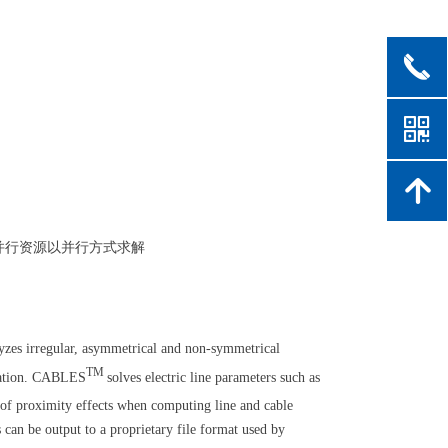
끅
낃
녕
并行资源以并行方式求解
yzes irregular, asymmetrical and non-symmetrical
TM
sulation. CABLES
solves electric line parameters such as
n of proximity effects when computing line and cable
 can be output to a proprietary file format used by