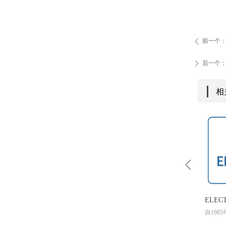
前一个
ꄴ
后一个
ꄲ
相
넳
KELVIN - 二维/RS传热求解
ELEC
KELVIN，INTEGRATED的2D/RS
自198
器
热分析工具使用图形或等高线图、
INTEGRAT