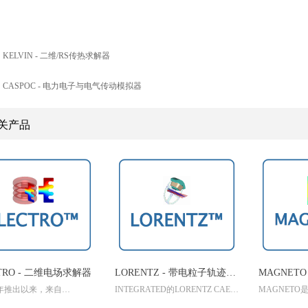
：
KELVIN - 二维/RS传热求解器
：
CASPOC - 电力电子与电气传动模拟器
关产品
TRO - 二维电场求解器
LORENTZ - 带电粒子轨迹求
MAGNETO
5年推出以来，来自
INTEGRATED的LORENTZ CAE程
MAGNETO是
解器
ED Engineering Software
序套件提供了为2D/RS和3D带电粒
Integrated Eng