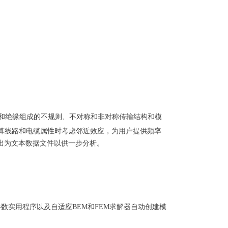
长平行线、护套和绝缘组成的不规则、不对称和非对称传输结构和模
算线路和电缆属性时考虑邻近效应，为用户提供频率
导出为文本数据文件以供一步分析。
数实用程序以及自适应BEM和FEM求解器自动创建模