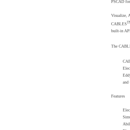
PSCAD for i
Visualize, 
T
CABLES
built-in AP
The CABL
CA
Elec
Eddy
and 
Features
Elec
Simu
Abil