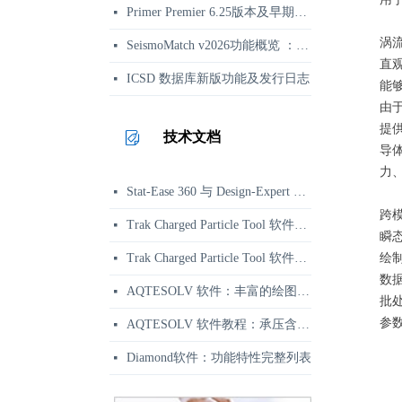
Primer Premier 6.25版本及早期更新日志
넷
涡流
SeismoMatch v2026功能概览 ：地震动谱匹配与结构动力分析
넷
直
ICSD 数据库新版功能及发行日志
넷
能
由
提
技术文档
导
力
Stat-Ease 360 与 Design-Expert 功能区别对比 | 正版选型参考
넷
跨
Trak Charged Particle Tool 软件资讯：二维带电粒子束软件
넷
瞬
Trak Charged Particle Tool 软件应用示例：相对论速调管强流束枪仿真
绘
넷
数
AQTESOLV 软件：丰富的绘图、报告与输出功能
넷
批
参
AQTESOLV 软件教程：承压含水层变速率抽水试验分析
넷
Diamond软件：功能特性完整列表
넷