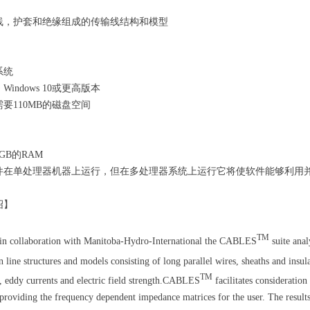
线，护套和绝缘组成的传输线结构和模型
：
系统
t® Windows 10或更高版本
要110MB的磁盘空间
：
GB的RAM
件在单处理器机器上运行，但在多处理器系统上运行它将使软件能够利用
绍】
TM
in collaboration with
Manitoba-Hydro-International the CABLES
suite anal
n line structures and models consisting of long parallel wires, sheaths and in
TM
, eddy currents and electric field strength.CABLES
facilitates consideratio
 providing the frequency dependent impedance matrices for the user. The results