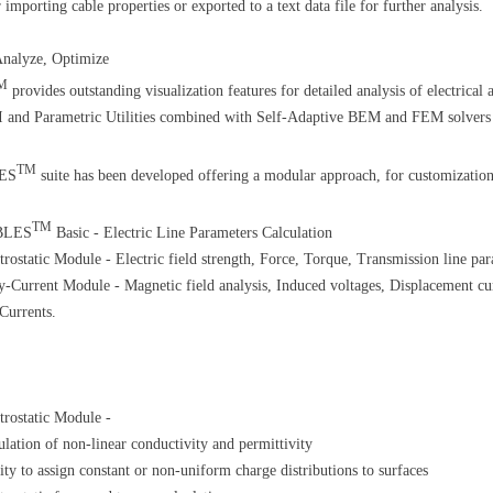
mporting cable properties or exported to a text data file for further analysis.
Analyze, Optimize
M
provides outstanding visualization features for detailed analysis of electrica
I and Parametric Utilities combined with Self-Adaptive BEM and FEM solvers e
TM
ES
suite has been developed offering a modular approach, for customization
TM
BLES
Basic - Electric Line Parameters Calculation
trostatic Module - Electric field strength, Force, Torque, Transmission line pa
-Current Module - Magnetic field analysis, Induced voltages, Displacement cu
Currents.
trostatic Module -
lation of non-linear conductivity and permittivity
ity to assign constant or non-uniform charge distributions to surfaces