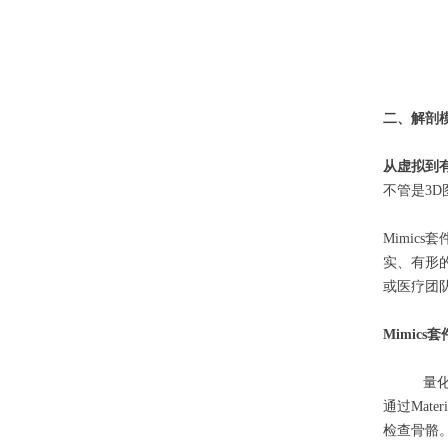
二、解剖
从虚拟
不管是3D
Mimi
实、有形
或医疗团
Mimic
量
通过Mat
检查骨骼