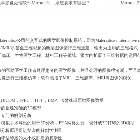
学影像处理软件Mimics时，系统要求有哪些？
Mimic
aterialise公司的交互式的医学影像控制系统，即为Materialise's interactive me
机和MRI机甚至三维彩超的断层图像进行三维重建，输出为通用的三维格
于临床、生物医学工程、材料工程等领域。很大的扩展了三维数据的运
快的帮助医学工作者处理患者的医学图像，并且处理的图像很清晰；而且
图像进行三维模仿等；软件包括了MRI、三维超声、MRI等图像的模仿
：
DICOM，JPEG，TIFF，BMP，X射线或原始图像数据
松的创建准确的3D模型
行专门的解剖分析
乎模拟手术导出的用于3D分析，FEA网格划分，设计或3D打印的3D模型
用分析原理促进复杂的解剖学测量
确评估肿瘤的大小或肿瘤的复杂性