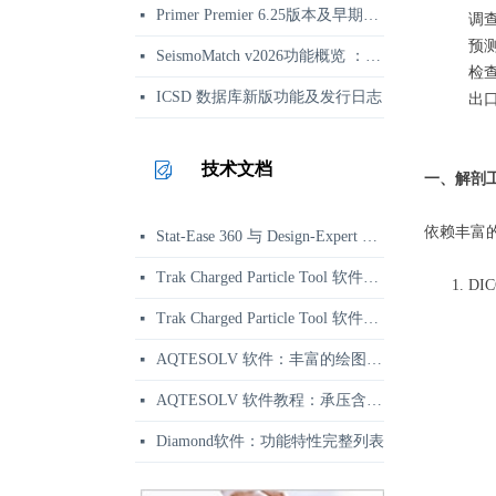
Primer Premier 6.25版本及早期更新日志
넷
调
预
SeismoMatch v2026功能概览 ：地震动谱匹配与结构动力分析
넷
检
ICSD 数据库新版功能及发行日志
넷
出
技术文档
一、解剖
依赖丰富
Stat-Ease 360 与 Design-Expert 功能区别对比 | 正版选型参考
넷
Trak Charged Particle Tool 软件资讯：二维带电粒子束软件
넷
D
Trak Charged Particle Tool 软件应用示例：相对论速调管强流束枪仿真
넷
AQTESOLV 软件：丰富的绘图、报告与输出功能
넷
AQTESOLV 软件教程：承压含水层变速率抽水试验分析
넷
Diamond软件：功能特性完整列表
넷