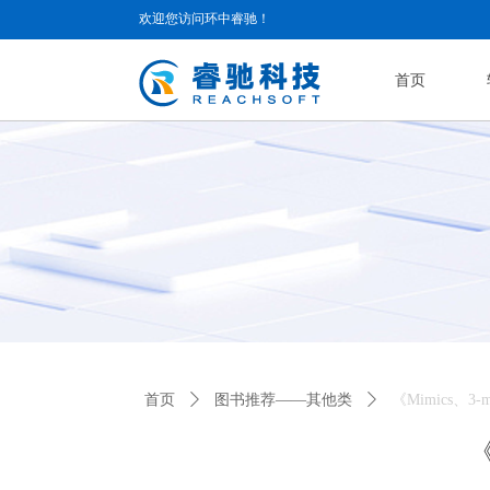
欢迎您访问环中睿驰！
首页
首页
ꄲ
图书推荐——其他类
ꄲ
《Mimics、
《