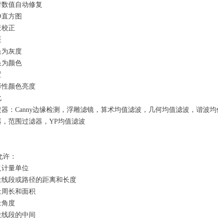
对数值自动修复
伸直方图
景校正
斑
换为灰度
换为颜色
置
择性颜色亮度
化
器：Canny边缘检测，浮雕滤镜，算术均值滤波，几何均值滤波，谐波均值滤波
器，范围过滤器，YP均值滤波
er允许：
义计量单位
量线段或路径的距离和长度
量周长和面积
量角度
位线段的中间