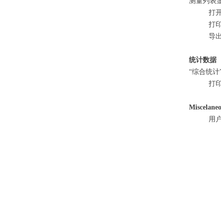
测量列表
打
打
导出
统计数据
“综合统计
打
Miscelane
用