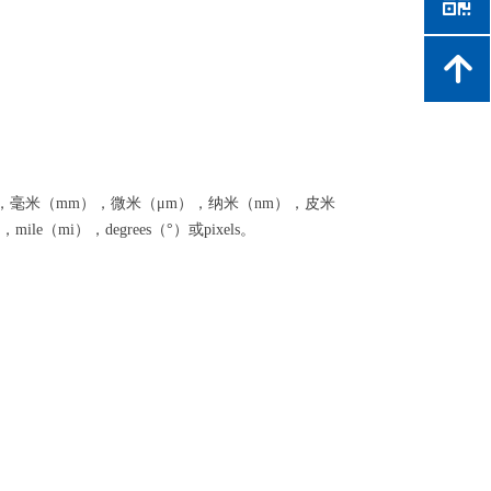
낃
녕
，毫米（mm），微米（μm），纳米（nm），皮米
，mile（mi），degrees（°）或pixels。