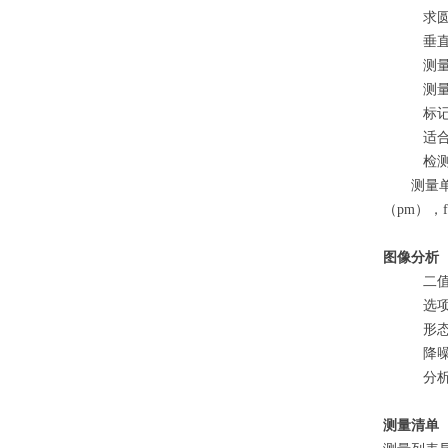
求
垂
测
测
标
适
检
测量
（pm），fe
图像分析
二
选
形态
降
分
测量清单