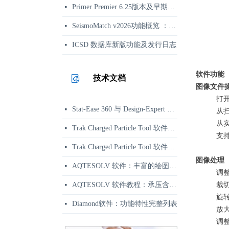
Primer Premier 6.25版本及早期更新日志
넷
SeismoMatch v2026功能概览 ：地震动谱匹配与结构动力分析
넷
ICSD 数据库新版功能及发行日志
넷
软件功能
技术文档
图像文件
打
Stat-Ease 360 与 Design-Expert 功能区别对比 | 正版选型参考
넷
从
从
Trak Charged Particle Tool 软件资讯：二维带电粒子束软件
넷
支持
Trak Charged Particle Tool 软件应用示例：相对论速调管强流束枪仿真
넷
图像处理
AQTESOLV 软件：丰富的绘图、报告与输出功能
넷
调
AQTESOLV 软件教程：承压含水层变速率抽水试验分析
裁
넷
旋
Diamond软件：功能特性完整列表
넷
放
调