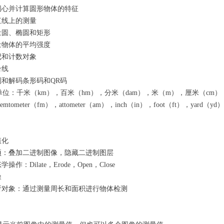
圆心并计算圆形物体的特征
直线上的测量
量圆、椭圆和矩形
量物体的平均强度
记和计数对象
合线
测和解码条形码和QR码
单位：千米（km），百米（hm），分米（dam），米（m），厘米（cm）
mtometer（fm），attometer（am），inch（in），foot（ft），yard（yd）
值化
项：叠加二进制图像，隐藏二进制图层
学操作：Dilate，Erode，Open，Close
噪
析对象：通过测量周长和面积进行物体检测