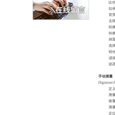
比
拉
背
去
转
转
倒
选
锐
滤波
波
手动测量
Digimiz
定
测
衡
测
定