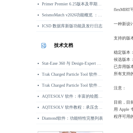
Primer Premier 6.25版本及早期更新日志
넷
flexMI
SeismoMatch v2026功能概览 ：地震动谱匹配与结构动力分析
넷
一种新设
ICSD 数据库新版功能及发行日志
넷
支持的版
技术文档
稳定版本：版
候选版本
Stat-Ease 360 与 Design-Expert 功能区别对比 | 正版选型参考
넷
已弃用版本
所有支持的
Trak Charged Particle Tool 软件资讯：二维带电粒子束软件
넷
Trak Charged Particle Tool 软件应用示例：相对论速调管强流束枪仿真
넷
注意：
AQTESOLV 软件：丰富的绘图、报告与输出功能
넷
目前，目前
AQTESOLV 软件教程：承压含水层变速率抽水试验分析
넷
用 App
程序可用的指
Diamond软件：功能特性完整列表
넷