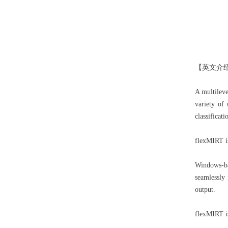
【英文介
A multileve
variety of
classificat
flexMIRT is
Windows-ba
seamlessly
output.
flexMIRT is