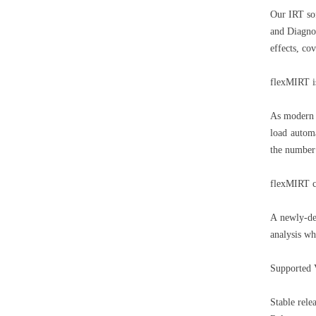
Our IRT so
and Diagnos
effects, cov
flexMIRT is
As modern C
load automa
the number 
flexMIRT ca
A newly-de
analysis wh
Supported 
Stable rele