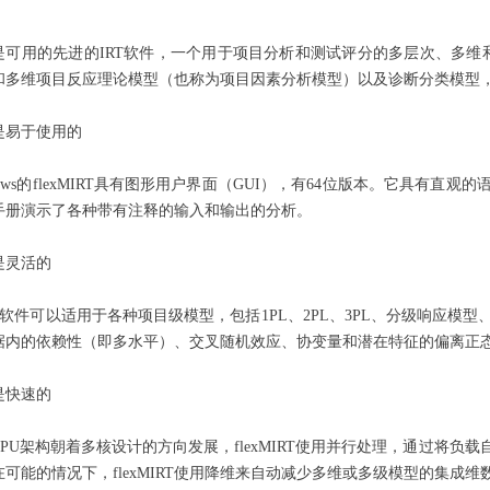
IRT是可用的先进的IRT软件，一个用于项目分析和测试评分的多层次、多维和
和多维项目反应理论模型（也称为项目因素分析模型）以及诊断分类模型
RT是易于使用的
dows的flexMIRT具有图形用户界面（GUI），有64位版本。它具有
手册演示了各种带有注释的输入和输出的分析。
RT是灵活的
T软件可以适用于各种项目级模型，包括1PL、2PL、3PL、分级响应
据内的依赖性（即多水平）、交叉随机效应、协变量和潜在特征的偏离正
RT是快速的
PU架构朝着多核设计的方向发展，flexMIRT使用并行处理，通过将
可能的情况下，flexMIRT使用降维来自动减少多维或多级模型的集成维