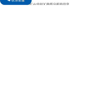
联系客服
너
获取有关MedCalc中ROC曲线分析的信息。
图表
图形中的数据点识别
绘制文本框，线条，箭头和连接器
命名，保存和调用图形和统计数据
图形窗口中的统计信息
将图形另存为BMP , PNG , GIF , PCX ,
JPG ,TIF文件，或另存为PowerPoint幻灯片
（*.pptx）
系统要求
装有Windows Vista，Windows 7、8、8.1或10的
PC；或Windows Server 2008 ，2012和2016（32位
和64位的版本）
在Windows 8之前的Windows版本上，对Excel