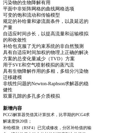
污染物的生物降解有用
平面中非矩阵网格的曲线网格选项
可变的饱和流动和传输模型
规定的补给量和渗流面条件，以及延迟的
产量
自适应时间步长，以提高流量和运输模拟
的和收敛性
补给包克服了无约束系统的非自然预测
具有自适应时间加权的物理上正确的解决
方案的总变化量减少（TVD）方案
用于SVE和空气喷射模拟的蒸汽流
具有生物降解作用的多相，多组分污染物
迁移建模
非线性问题的Newton-Raphson求解器的稳
健性
双重孔隙的多孔多介质模拟
新增内容
PCG5解算器凭借其计算技术，比早期的PCG4求
解速度快20倍；
补给模块（RSF4）已完成修改，分区补给值的输