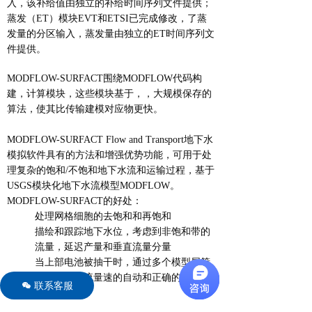
入，该补给值由独立的补给时间序列文件提供；
蒸发（ET）模块EVT和ETSI已完成修改，了蒸
发量的分区输入，蒸发量由独立的ET时间序列文
件提供。
MODFLOW-SURFACT围绕MODFLOW代码构
建，计算模块，这些模块基于，，大规模保存的
算法，使其比传输建模对应物更快。
MODFLOW-SURFACT Flow and Transport地下水
模拟软件具有的方法和增强优势功能，可用于处
理复杂的饱和/不饱和地下水流和运输过程，基于
USGS模块化地下水流模型MODFLOW。
MODFLOW-SURFACT的好处：
处理网格细胞的去饱和和再饱和
描绘和跟踪地下水位，考虑到非饱和带的
流量，延迟产量和垂直流量分量
当上部电池被抽干时，通过多个模型层筛
选的井的总流量速的自动和正确的重新分
联系客服
너
配
井筒存储和过渡抽水井