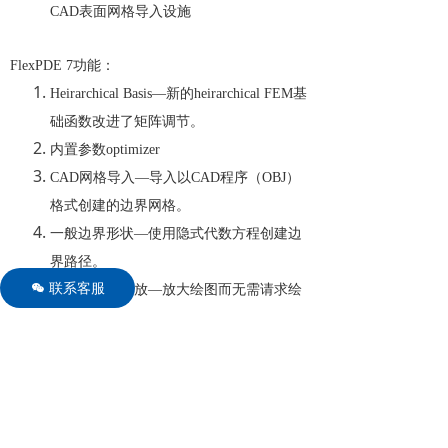
CAD表面网格导入设施
FlexPDE 7功能：
Heirarchical Basis—新的heirarchical FEM基
础函数改进了矩阵调节。
内置参数optimizer
CAD网格导入—导入以CAD程序（OBJ）
格式创建的边界网格。
一般边界形状—使用隐式代数方程创建边
界路径。
联系客服
너
交互式绘图缩放—放大绘图而无需请求绘
图。
材料集—用户定义的材料属性组简化了脚
本编写。
边界条件集-用户定义的边界条件组简化了
脚本缩写。