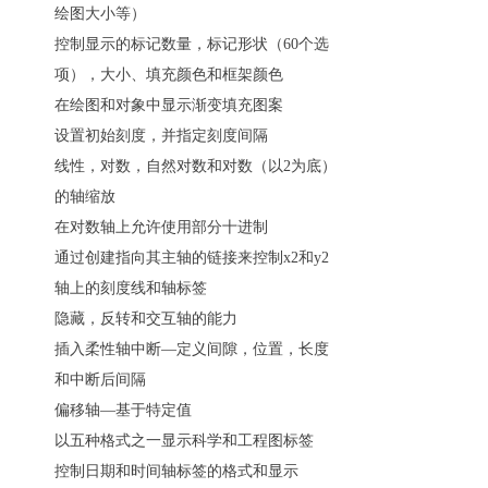
绘图大小等）
控制显示的标记数量，标记形状（60个选
项），大小、填充颜色和框架颜色
在绘图和对象中显示渐变填充图案
设置初始刻度，并指定刻度间隔
线性，对数，自然对数和对数（以2为底）
的轴缩放
在对数轴上允许使用部分十进制
通过创建指向其主轴的链接来控制x2和y2
轴上的刻度线和轴标签
隐藏，反转和交互轴的能力
插入柔性轴中断—定义间隙，位置，长度
和中断后间隔
偏移轴—基于特定值
以五种格式之一显示科学和工程图标签
控制日期和时间轴标签的格式和显示