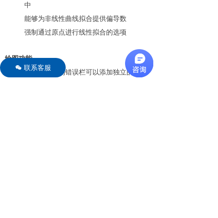
中
能够为非线性曲线拟合提供偏导数
强制通过原点进行线性拟合的选项
绘图功能
联系客服
너
用户可选择的错误栏可以添加独立的上下
错误类型，可以在数据列中计算或指定错
误值
通过使用文本错误栏注释图上的点
能够显示误差弧或椭圆而不是误差线
能够在点图上添加误差线
以图形方式屏蔽数据区域以临时去掉数据
点。
找到绘图上点的坐标，然后选择将其复制
在剪贴板
条形图、柱形图或饼形切片图的数值可以