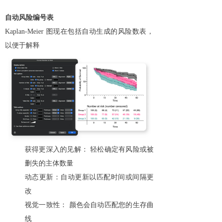
自动风险编号表
Kaplan-Meier 图现在包括自动生成的风险数表，
以便于解释
获得更深入的见解： 轻松确定有风险或被
删失的主体数量
动态更新：自动更新以匹配时间或间隔更
改
视觉一致性： 颜色会自动匹配您的生存曲
线