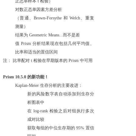
正态单样本 t 检验）
对数正态单因素方差分析
（普通、Brown-Forsythe 和 Welch、重复
测量）
结果为 Geometric Means...而不是差
值 Prism 分析结果现在包括几何平均值、
比率和适当的置信区间
注： 比率配对 t 检验在早期版本的 Prism 中可用
Prism 10.5.0 的新功能！
Kaplan-Meier 生存分析的主要改进：
新的风险数字表自动添加到生存分
析图表中
在 log-rank 检验之后对组执行多次
成对比较
获取每组的中位生存期的 95% 置信