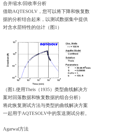
合并缩水/回收率分析
借助AQTESOLV，您可以将下降和恢复数
据的分析结合起来，以测试数据集中提供
对含水层特性的估计（图1）
（图1.使用Theis（1935）类型曲线解决方
案对回落数据和恢复数据的组合分析）
将此恢复测试方法与类型的曲线解决方案
一起用于AQTESOLV中的泵送测试分析。
Agarwal方法