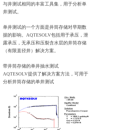
与井测试相同的丰富工具集，用于分析单
井测试。
单井测试的一个方面是井筒存储对早期数
据的影响。AQTESOLV包括用于承压，泄
露承压，无承压和压裂含水层的井筒存储
（有限直径井）解决方案。
带井筒存储的单井抽水测试
AQTESOLV提供了解决方案方法，可用于
分析井筒存储的单井测试