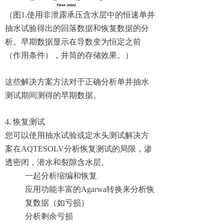
（图1.使用非泄露承压含水层中的恒速单井
抽水试验得出的回落数据和恢复数据的分
析。早期数据显示在导数变为恒定之前
（作用条件），井筒的存储效果。）
这些解决方案方法对于正确分析单井抽水
测试期间测得的早期数据。
4. 恢复测试
您可以使用抽水试验或定水头测试解决方
案在AQTESOLV分析恢复测试的局限，渗
透密闭，潜水和裂隙含水层。
一起分析缩编和恢复
应用功能丰富的Agarwa转换来分析恢
复数据（如亏损）
分析剩余亏损