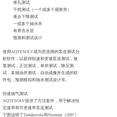
单孔测试
干扰测试（一个或多个观察井）
逐步下降测试
一或多个抽水井
有界含水层
预测和测试设计
使用AQTESOLV成为您选择的泵送测试分
析软件，以获得恒速和变速泵送测试，恢
复测试，正弦测试，单井测试，降压测
试，多抽油井测试，自动成像井生成的软
件包，预测模拟和抽水测试设计等。
恒速抽气测试
AQTESOLV提供了方法套件，用于解决恒
定速率和可变速率泵送测试
下图说明了Tartakovsky和Neuman（2007）