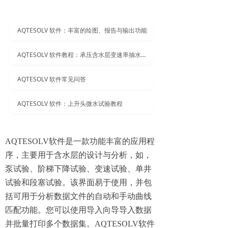
AQTESOLV 软件：丰富的绘图、报告与输出功能
AQTESOLV 软件教程：承压含水层变速率抽水试验分析
AQTESOLV 软件常见问答
AQTESOLV 软件：上升头微水试验教程
AQTESOLV软件是一款功能丰富的应用程
序，主要用于含水层的设计与分析，如，
泵试验、阶梯下降试验、变速试验、单井
试验和段塞试验。该界面易于使用，并包
括可用于分析数据文件的自动和手动曲线
匹配功能。您可以使用导入向导导入数据
并批量打印多个数据集。AQTESOLV软件