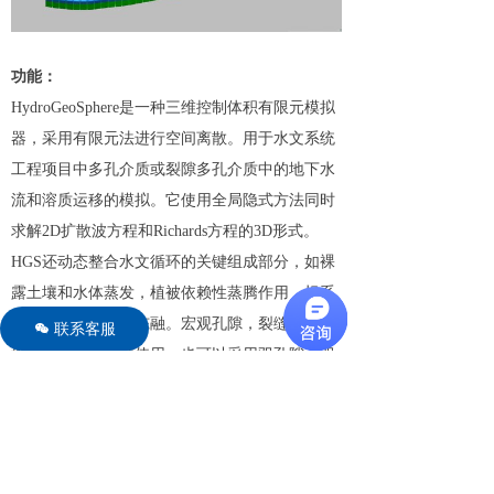
功能：
HydroGeoSphere是一种三维控制体积有限元模拟
器，采用有限元法进行空间离散。用于水文系统
工程项目中多孔介质或裂隙多孔介质中的地下水
流和溶质运移的模拟。它使用全局隐式方法同时
求解2D扩散波方程和Richards方程的3D形式。
HGS还动态整合水文循环的关键组成部分，如裸
露土壤和水体蒸发，植被依赖性蒸腾作用，根系
吸收，融雪和土壤冻融。宏观孔隙，裂缝和瓦片
联系客服
너
排水沟等可以单独使用，也可以采用双孔隙，双
渗透性配方。
HydroGeoSphere的特有功能是，当以集成的模式
模拟水流时，允许将来自降雨输入的水分配为陆