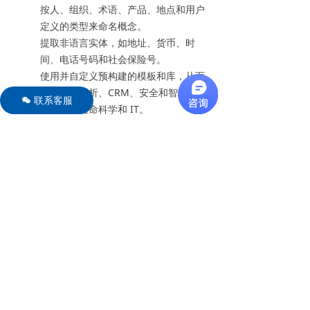
按人、组织、术语、产品、地点和用户
定义的类型来命名概念。
提取非语言实体，如地址、货币、时
间、电话号码和社会保险号。
使用并自定义预构建的模板和库，从而
进行情感分析、CRM、安全和智能、市
联系客服
너
场情报、生命科学和 IT。
利用常见业务应用的预打包文本分析包
(TAP)，或创建自己的分析包。
使用概念群集算法并根据术语共现来创
建群集，提供主要主题及其关联方式的
一览子视图。
使用文本分类算法并根据内容对文本文
档和记录进行智能分组。
在预测建模中使用高等概念选择和取消
选择功能。
使用基于文本的可视化报告来查询概念
关系、发生率、频率和类型。