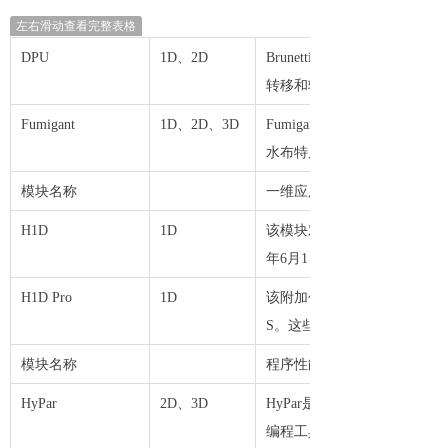
左右滑动查看完整表格
DPU
1D、2D
Brunetti等人[2019，2
转移和转化。
Fumigant
1D、2D、3D
Fumigant模块包括模拟f
水布特质、额外注入fumogan
模块名称
一维应用
H1D
1D
该模块对应于1D标准HYDRUS
年6月1日开始，该模块在HY
H1D Pro
1D
该附加包通过以下附加模块扩展了一维
S。这些模块只能与1D标准版
模块名称
程序性能
HyPar
2D、3D
HyPar是标准二维和三维HYDRU
编程工具和技术来利用多核优