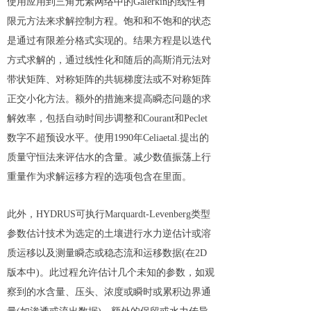
使用应用到三角元素网络中的Galerkin的线性有
限元方法来求解控制方程。饱和和不饱和的状态
是通过有限差分格式实现的。结果方程是以迭代
方式求解的，通过线性化和随后的高斯消元法对
带状矩阵、对称矩阵的共轭梯度法或不对称矩阵
正交小化方法。额外的措施来提高瞬态问题的求
解效率，包括自动时间步调整和Courant和Peclet
数字不超预设水平。使用1990年Celiaetal.提出的
质量守恒法来评估水的含量。减少数值振荡上行
重量作为求解运移方程的选项包含在里面。
此外，HYDRUS可执行Marquardt-Levenberg类型
参数估计技术为选定的土壤进行水力逆估计或溶
质运移以及测量瞬态或稳态流和运移数据(在2D
版本中)。此过程允许估计几个未知的参数，如观
察到的水含量、压头、浓度或瞬时或累积边界通