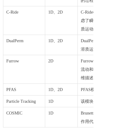
的过程。
C-Ride
1D、2D
C-Ride模块模拟一维和
虑了瞬态可变饱和和水流、
质运动。
DualPerm
1D、2D
DualPerm模块用于模拟
溶质运移。
Furrow
2D
Furrow模块是一个混合有
流动和传输过程、该数值方
维描述相结合。
PFAS
1D、2D
PFAS模块包括考虑空气-
Particle Tracking
1D
该模块的结果可用于计算土
COSMIC
1D
Brunetti等人[2019]开发
作用代码（COSMIC）计算