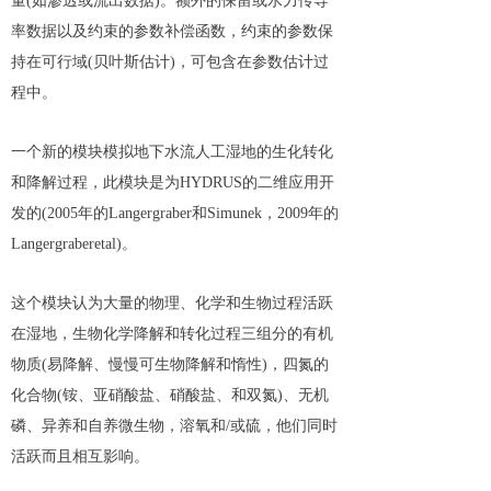
量(如渗透或流出数据)。额外的保留或水力传导
率数据以及约束的参数补偿函数，约束的参数保
持在可行域(贝叶斯估计)，可包含在参数估计过
程中。
一个新的模块模拟地下水流人工湿地的生化转化
和降解过程，此模块是为HYDRUS的二维应用开
发的(2005年的Langergraber和Simunek，2009年的
Langergraberetal)。
这个模块认为大量的物理、化学和生物过程活跃
在湿地，生物化学降解和转化过程三组分的有机
物质(易降解、慢慢可生物降解和惰性)，四氮的
化合物(铵、亚硝酸盐、硝酸盐、和双氮)、无机
磷、异养和自养微生物，溶氧和/或硫，他们同时
活跃而且相互影响。