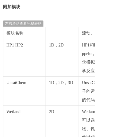
附加模块
左右滑动查看完整表格
模块名称
流动、运输和反应模拟
HP1 HP2
1D，2D
HP1和HP2模块是HYDRUS
ppelo，1999]，并对应于
含模拟以下内容的模块：（1
学反应，以及（4）二维可变
UnsatChem
1D，2D，3D
UnsatChem模块主要是用
子的运移（如钙、镁、钠、钾
的代码可用于预测土壤在瞬
Wetland
2D
Wetland模块（用于二维问
可以选择两种生物动力学模型公
物、氮和磷的需氧和缺氧转化