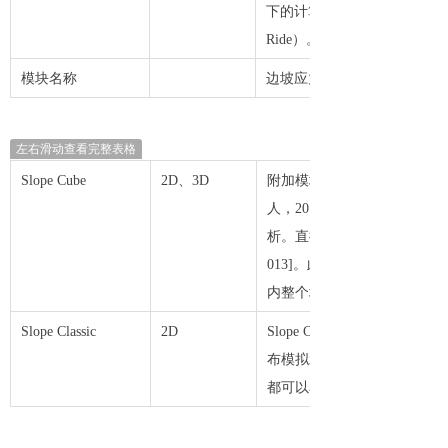
下的计算（不可用于反向模式），并
Ride）。HyPar模块在“
模块名称
边坡应力和稳定性
左右滑动查看完整表格
Slope Cube
2D、3D
附加模块Slope Cube
人，2010]。该模块旨在
析。直接从HYDRUS模型获
013]。此外，不同于经典的边
内整个域的安全系数场[Lu等
Slope Classic
2D
Slope Classic附加
布模拟水的影响，孔隙压力分
都可以单独分析。