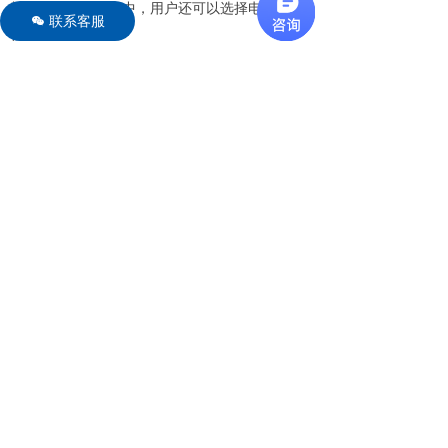
颜色。在三维程序中，用户还可以选择电极的颜
联系客服
너
色。
相关文章
更多文章 →
CPO 带电粒子光学模拟软件：特殊版本说明
CPO 软件常见问答
CPO 光学模拟软件：用户自定义方程选项
查看CPO软件详情