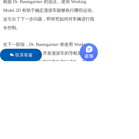
根据 Dr. Baumgartner 的说法，使用 Working
Model 2D 有助于确定漫游车能够执行哪些运动。
这引出了下一步问题，即研究如何对车辆进行指
令控制。
在下一阶段，Dr. Baumgartner 将使用 Working
Model 3D version 2.0 开发漫游车的导航策略。他
联系客服
너
表示，不仅需要在二维环境中进行试验，也需要
在三维环境中进行试验，以更好理解漫游车运动
的范围。
无论是在仿真中，还是在 Nereus 上，指导漫游车
运动都将有助于漫游车对小行星表面开展研究。
Dr. Baumgartner 表示，团队期望 Working Model
3D 能够通过在仿真环境中对漫游车运动进行测
试，用于处理不可预测的动力学问题。