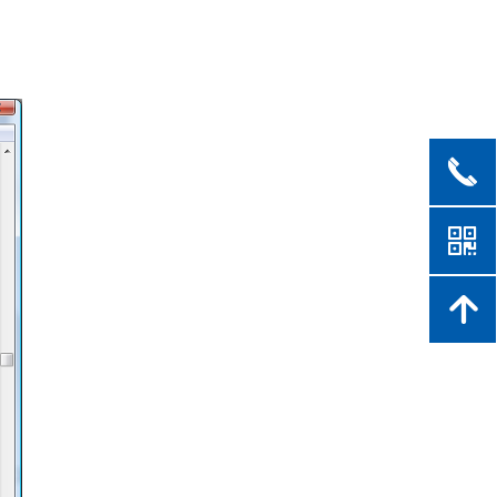
끅
낃
녕