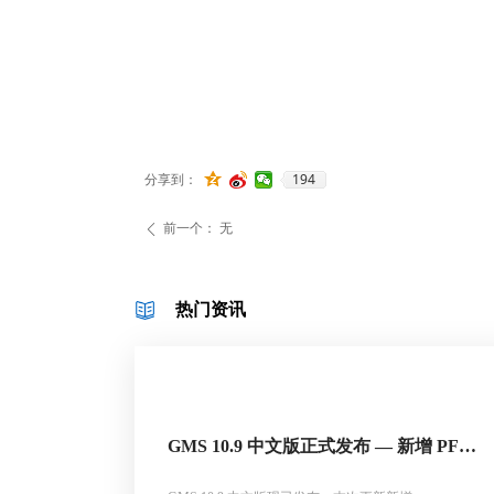
194
分享到：
前一个：
无
ꄴ
热门资讯
GMS 10.9 中文版正式发布 — 新增 PFAS
运移模拟与地下水能量（GWE）模块