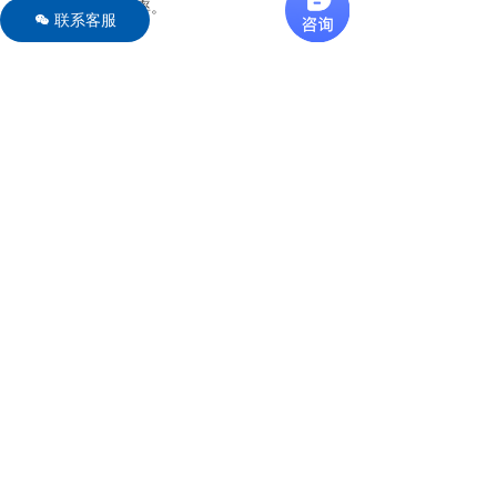
的合规性与计算效率。
联系客服
너
相关文章
更多文章 →
FHC 软件因应全球消防标准差异，助力工程师实现跨区域水力计算合规
FHC 水力计算软件，支持多标准管网分析与快速计算
FHC水力计算软件在自动喷水灭火系统中的应用
查看FHC软件详情