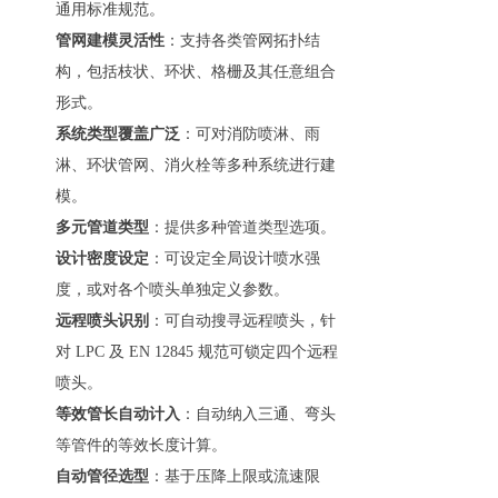
通用标准规范。
管网建模灵活性
：支持各类管网拓扑结
构，包括枝状、环状、格栅及其任意组合
形式。
系统类型覆盖广泛
：可对消防喷淋、雨
淋、环状管网、消火栓等多种系统进行建
模。
多元管道类型
：提供多种管道类型选项。
设计密度设定
：可设定全局设计喷水强
度，或对各个喷头单独定义参数。
远程喷头识别
：可自动搜寻远程喷头，针
对 LPC 及 EN 12845 规范可锁定四个远程
喷头。
等效管长自动计入
：自动纳入三通、弯头
等管件的等效长度计算。
自动管径选型
：基于压降上限或流速限