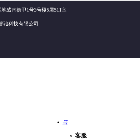
盛南街甲1号3号楼5层511室
中睿驰科技有限公司
끅
客服