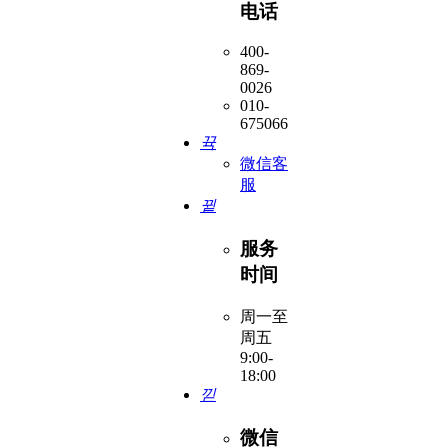
电话
400-
869-
0026
010-
67506619
뀩
微信客
服
뀥
服务
时间
周一至
周五
9:00-
18:00
낃
微信