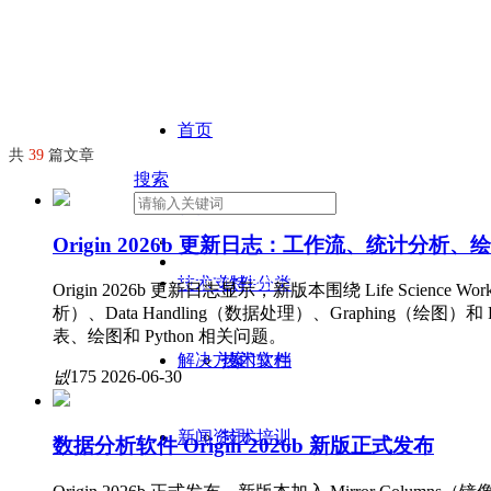
首页
共
39
篇文章
搜索
软件产品
欢迎您访问环中睿驰！
Origin 2026b 更新日志：工作流、统计分
400-869-0026
技术支持
软件分类
010-67506619
Origin 2026b 更新日志显示，新版本围绕 Life Science
析）、Data Handling（数据处理）、Graphing（
reach@reachsoft.com.c
表、绘图和 Python 相关问题。
n
解决方案
热门软件
技术文档
넶
175
2026-06-30
新闻资讯
技术培训
数据分析软件 Origin 2026b 新版正式发布