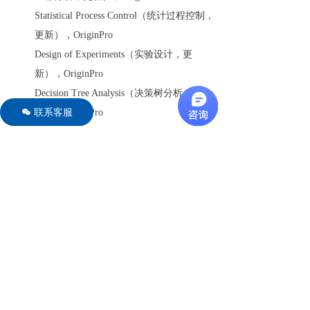
Statistical Process Control（统计过程控制，
更新），OriginPro
Design of Experiments（实验设计，更
新），OriginPro
Decision Tree Analysis（决策树分析，更
联系客服
新），OriginPro
너
Graph Maker（图形制作器，更新）
Data Factory（数据工厂，更新），
OriginPro
Other Features（其他功能）
Origin 2026b 还包含其他方面更新。
General（通用）方面包括：导入数据后可选择移
除 Connector（连接器）；支持为 Batch
Processing（批处理）复制包含更多文件的工作表
或工作簿；在工作表中添加列时，可使灰色区域
中的图形向右移动；支持将 Notes（笔记）导出