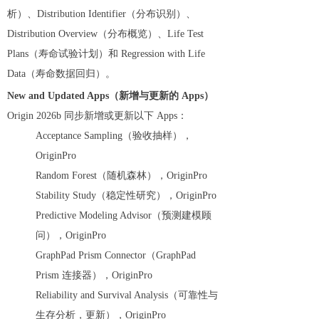
析）、Distribution Identifier（分布识别）、
Distribution Overview（分布概览）、Life Test
Plans（寿命试验计划）和 Regression with Life
Data（寿命数据回归）。
New and Updated Apps（新增与更新的 Apps）
Origin 2026b 同步新增或更新以下 Apps：
Acceptance Sampling（验收抽样），
OriginPro
Random Forest（随机森林），OriginPro
Stability Study（稳定性研究），OriginPro
Predictive Modeling Advisor（预测建模顾
问），OriginPro
GraphPad Prism Connector（GraphPad
Prism 连接器），OriginPro
Reliability and Survival Analysis（可靠性与
生存分析，更新），OriginPro