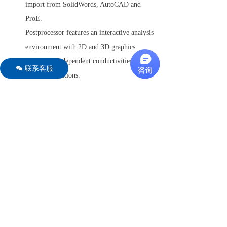
import from SolidWords, AutoCAD and
ProE.
Postprocessor features an interactive analysis
environment with 2D and 3D graphics.
Define time-dependent conductivities for
联系客服
너
switch simulations.
Set continuous spatial variations of dielectric
constant, magnetic permeability and
conductivity from mathematical functions.
Preload electrostatic solutions to initialize
charged transmission lines and capacitors.
Definition of complex 3D drive coils with the
MagWinder utility.
Export power density distributions to
HeatWave for thermal analysis.