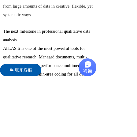
from large amounts of data in creative, flexible, yet
systematic ways.
The next milestone in professional qualitative data
analysis.
ATLAS.ti is one of the most powerful tools for
qualitative research. Managed documents, multi-
document view, high-performance multimedia
联系客服
너
engine, intuitive margin-area coding for all data
types, and much more.
Multimedia
ATLAS.ti offers state-of-the art multimedia
processing. Frame-level and wave previews make
coding audio and video material a joy; images can
be fully coded in every detail and segments can even