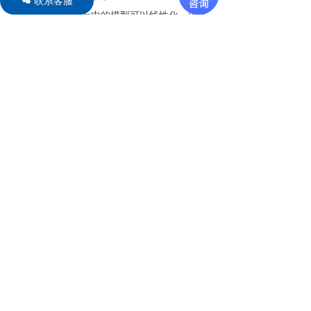
联系客服
너
频域：20-sim中的模型可以线性化，以在
线性系统编辑器中显示相应的线性系统。
线性系统编辑器是用于设计和显示线性系
统的工具。编辑器支持连续时间和离散时
间SISO系统。并可以通过Bode和Nyquist图
显示系统响应。如果模型不能进行线性
化，则可以使用傅立叶变换来显示模型的
频率行为。
脚本
使用脚本，可以使用脚本功能自动在20-sim中运
行任务。通过这些功能，可以自动打开和运行模
型，可以更改参数，可以导出结果等等。