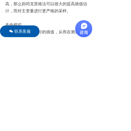
高，那么协同克里格法可以很大的提高插值估
计，而对主变量进行更严格的采样。
条件模拟
联系客服
너
条件模拟提供了较好的插值，从而在测量数据
值所在的位置对其进行处理。插值方法将平滑
空间变化的局部细节，当您绘制清晰的空间边
界（如污染热点或断层线时），这可能是问
题。
反向距离加权（IDW）
逆距离加权（IDW）提供了基于近邻加权的经
典插值方法。这是一种插值方法，用于不使用
地质统计学的绘图程序，并假设彼此相邻的点
之间存在空间相关性（不测量）。
插值网格
插值网格允许用户定义插值区域的边界和插值
的强度（网格间隔）