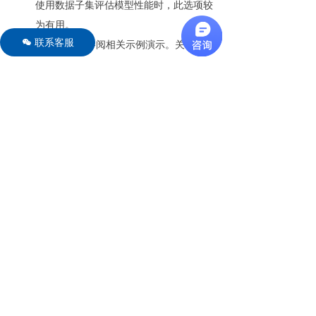
使用数据子集评估模型性能时，此选项较
为有用。
联系客服
너
有关详细配置，请参阅相关示例演示。关于所有
选项的完整说明，请查阅 ALAMO 用户手册。
相关文章
更多文章 →
ALAMO 软件新版本 26.5.27 发布说明
如何在建模工具ALAMO中使用模拟器？
ALAMO 软件常见问答（二）：使用技巧