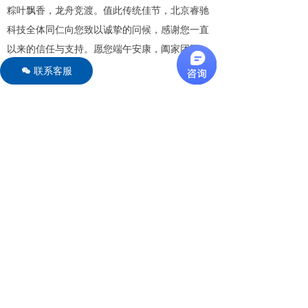
粽叶飘香，龙舟竞渡。值此传统佳节，北京睿驰
科技全体同仁向您致以诚挚的问候，感谢您一直
以来的信任与支持。愿您端午安康，阖家团圆，
万事顺遂！
联系客服
너
北京环中睿驰科技有限公司
2026年6月18日
前一个：
无
ꄴ
后一个：
无
ꄲ
版权所有 © 北京环中睿驰科技有限公司