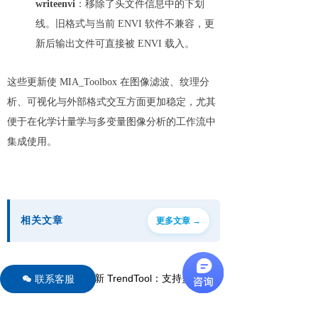
writeenvi
：移除了头文件信息中的下划
线。旧格式与当前 ENVI 软件不兼容，更
新后输出文件可直接被 ENVI 载入。
这些更新使 MIA_Toolbox 在图像滤波、纹理分
析、可视化与外部格式交互方面更加稳定，尤其
便于在化学计量学与多变量图像分析的工作流中
集成使用。
相关文章
更多文章 →
联系客服
MIA_Toolbox 更新 TrendTool：支持多变量图像的光谱域层探索与标记分析
너
MIA_Toolbox 拓展图像预处理功能集，新增平滑、背景扣除及形态学等方法