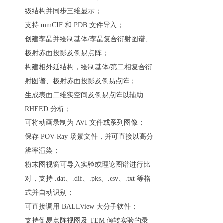
级结构并同步三维显示；
支持 mmCIF 和 PDB 文件导入；
创建孪晶并绘制基体/孪晶复合衍射图谱、
极射赤面投影及倒易点阵；
构建相外延结构，绘制基体/第二相复合衍
射图谱、极射赤面投影及倒易点阵；
生成表面二维实空间及倒易点阵以辅助
RHEED 分析；
可将动画录制为 AVI 文件或系列图像；
保存 POV-Ray 场景文件，并可直接以高分
辨率渲染；
粉末图视窗可导入实验或理论图谱进行比
对，支持 .dat、.dif、.pks、.csv、.txt 等格
式并自动识别；
可直接调用 BALLView 大分子软件；
支持倒易点阵视图及 TEM 倾转实验的录