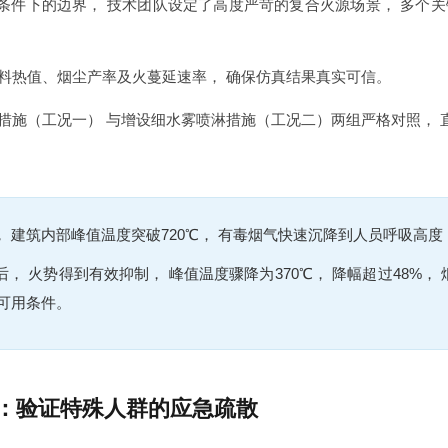
条件下的边界， 技术团队设定了高度严苛的复合火源场景， 多个关
料热值、烟尘产率及火蔓延速率， 确保仿真结果真实可信。
措施（工况一） 与增设细水雾喷淋措施（工况二）两组严格对照， 
 建筑内部峰值温度突破720℃， 有毒烟气快速沉降到人员呼吸高度
， 火势得到有效抑制， 峰值温度骤降为370℃， 降幅超过48%，
可用条件。
：验证特殊人群的应急疏散