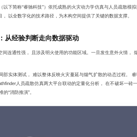
（以下简称“睿驰科技”）依托成熟的火灾动力学仿真与人员疏散模拟
目， 以全数字化的技术路径，为木构空间提供了关键的数据支撑。
：从经验判断走向数据驱动
空间连通性强， 且涉及明火使用的功能区域。一旦发生意外火情， 
局部实体测试， 难以整体反映火灾蔓延与烟气扩散的动态过程。 睿
与Pathfinder人员疏散仿真两大平台联动的定量化分析， 在不破坏
准的“消防推演”。