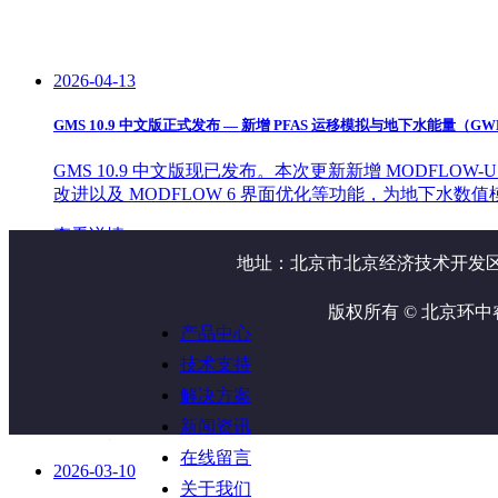
2026-04-13
GMS 10.9 中文版正式发布 — 新增 PFAS 运移模拟与地下水能量（G
GMS 10.9 中文版现已发布。本次更新新增 MODFLOW-US
改进以及 MODFLOW 6 界面优化等功能，为地下水
查看详情 >
地址：北京市北京经济技术开发区地
2026-03-26
版权所有 © 北京环
Origin 2026 SR1 服务更新包发布
产品中心
技术支持
Origin 2026 服务更新包1现已发布，适用于更新现有Ori
操作及合并图形兼容性等多处问题，并解决了部分崩溃错误。安装
解决方案
新闻资讯
查看详情 >
在线留言
2026-03-10
关于我们