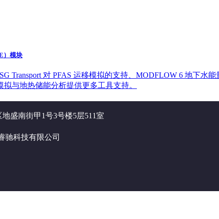
WE）模块
G Transport 对 PFAS 运移模拟的支持、MODFLOW 6 地下水
数值模拟与地热储能分析提供更多工具支持。
盛南街甲1号3号楼5层511室
中睿驰科技有限公司
gin或OriginPro 2026 SR0安装或全新安装。本次更新修正了智
后版本号将升级到10.3.0.197，用户可通过“帮助：关于Or