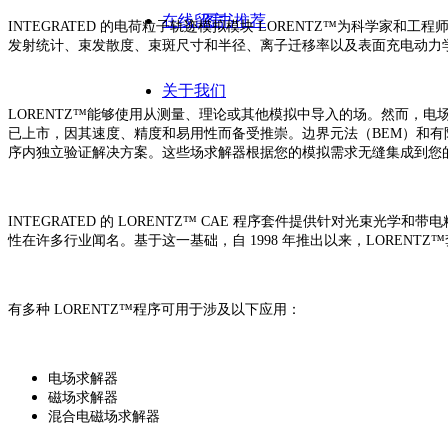
在线留言
图书推荐
INTEGRATED 的电荷粒子轨迹模拟模块 LORENTZ™为科学
发射统计、束发散度、束斑尺寸和半径、离子迁移率以及表面充电动力
关于我们
LORENTZ™能够使用从测量、理论或其他模拟中导入的场。然而，电场和磁场的常
已上市，因其速度、精度和易用性而备受推崇。边界元法（BEM）和有
序内独立验证解决方案。这些场求解器根据您的模拟需求无缝集成到您的 
INTEGRATED 的 LORENTZ™ CAE 程序套件提供针对光束光学
性在许多行业闻名。基于这一基础，自 1998 年推出以来，LORENT
有多种 LORENTZ™程序可用于涉及以下应用：
电场求解器
磁场求解器
混合电磁场求解器