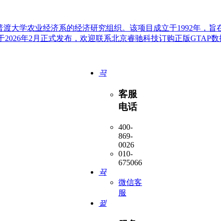
ct）是一个设立在美国普渡大学农业经济系的经济研究组织。该项目成立于199
已于2026年2月正式发布，欢迎联系北京睿驰科技订购正版GTAP
끅
客服
电话
400-
869-
0026
010-
67506619
뀩
微信客
服
뀥