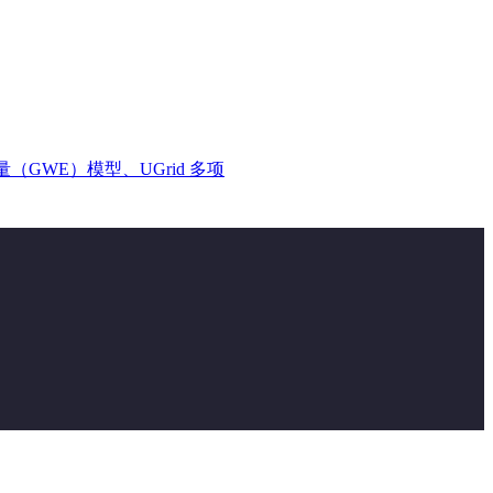
能量（GWE）模型、UGrid 多项
能填充、Excel公式、分组绘图批量
igin”确认更新完成。