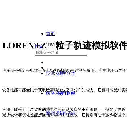
首页
LORENTZ™粒子轨迹模拟
搜索
软件产品
欢迎您访问环中睿驰！
许多设备受到带电粒子在电场和/或磁场中运动的影响。利用电子或离子
400-869-0026
技术支持
软件分类
010-67506619
reach@reachsoft.com.c
设备性能可能受限于获取所需场强或空间分布的能力。它也可能受到实
n
解决方案
热门软件
技术文档
应用可能受到不希望有的带电粒子运动效应的不利影响——例如，在高压
新闻资讯
技术培训
减少设计和优化性能所面临科学和工程挑战。它特别有助于减少物理原