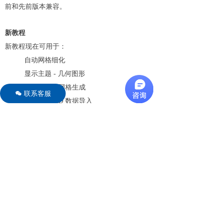
前和先前版本兼容。
新教程
新教程现在可用于：
自动网格细化
显示主题 - 几何图形
理想化河口网格生成
联系客服
너
从 Web GRiD 数据导入
Scatter Data – 创建
屏幕截图
来自 WIS 门户的数据
CMS-Wave Grid 生成
带有 WIS 数据的 CMS-Wave
SCHISM 季度环状模型原生
SMS 中的 SCHISM 季度环
SRH-2D DIP 文件