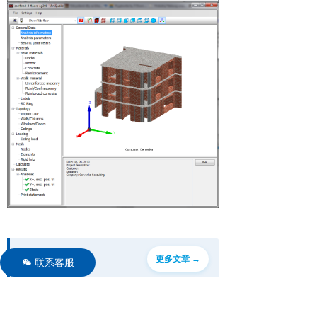
相关文章
更多文章 →
联系客服
너
AmQuake 软件概述：用于砌体建筑抗震评估的程序