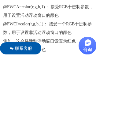
@FWCA=color(r,g,b,1)： 接受RGB十进制参数，
用于设置活动浮动窗口的颜色
@FWCI=color(r,g,b,1)： 接受一个RGB十进制参
数，用于设置非活动浮动窗口的颜色
例如，这会将活动浮动窗口设置为红色，将非活
联系客服
너
动浮动窗口设置为绿色：
@FWCA=color(255,0,0,1);
@FWCI=color(0,255,0,1);
在浮动窗口中显示对话框
初始对话框位置的当前逻辑是，它将出现在光标
所在的显示器中间。如果您决定将对话框移动到
新位置，其位置只会在特定的Origin会话中被记
住。一旦重新启动Origin，它将再次使用光标位
置。