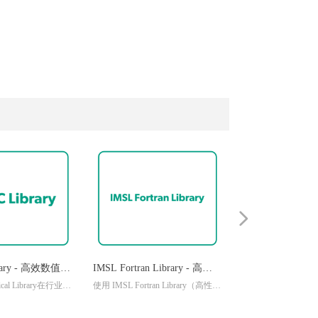
넲
brary - 高效数值计
IMSL Fortran Library - 高
ical Library在行业经
使用 IMSL Fortran Library（高性能
效、可靠的数值计算库
格测试和验证，为公
计算领域值得信赖的数学和统计
可靠的、高投资回报
库）节省高达95%的源代码开发时