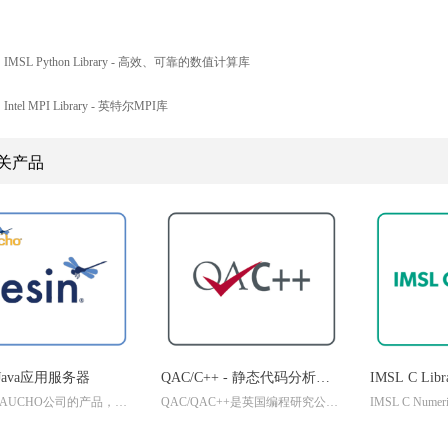
：
IMSL Python Library - 高效、可靠的数值计算库
：
Intel MPI Library - 英特尔MPI库
关产品
 - Java应用服务器
QAC/C++ - 静态代码分析工
IMSL C Li
是CAUCHO公司的产品，对
QAC/QAC++是英国编程研究公司
IMSL C Numer
具
算库
et和JSP提供了良好的性
（Programming Research Ltd）进行
过数十年的严
in自身采用JAVA语言开发。
C和C++语言规则的检查工具，在
司提供了一个