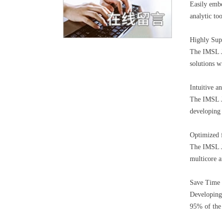
Easily emb
analytic too
Highly Sup
The IMSL Ja
solutions w
Intuitive 
The IMSL J
developing 
Optimized 
The IMSL Ja
multicore 
Save Time
Developing 
95% of the 