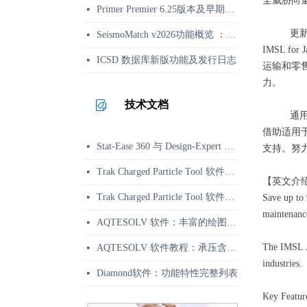
全威胁向量。
Primer Premier 6.25版本及早期更新日志
넷
更
SeismoMatch v2026功能概览 ：地震动谱匹配与结构动力分析
넷
IMSL 
ICSD 数据库新版功能及发行日志
넷
运输和零售
力。
技术文档
通
借助适用于
Stat-Ease 360 与 Design-Expert 功能区别对比 | 正版选型参考
넷
支持。努力
Trak Charged Particle Tool 软件资讯：二维带电粒子束软件
넷
【英文介
Trak Charged Particle Tool 软件应用示例：相对论速调管强流束枪仿真
넷
Save up to 
maintenanc
AQTESOLV 软件：丰富的绘图、报告与输出功能
넷
The IMSL Ja
AQTESOLV 软件教程：承压含水层变速率抽水试验分析
넷
industries.
Diamond软件：功能特性完整列表
넷
Key Featur